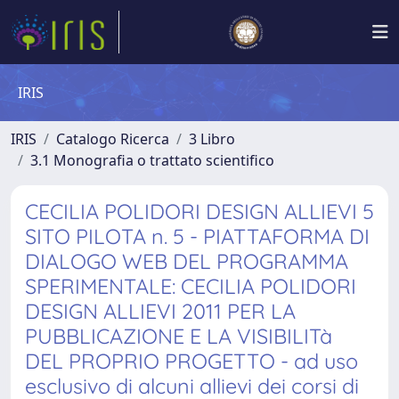
IRIS
IRIS
Catalogo Ricerca
3 Libro
3.1 Monografia o trattato scientifico
CECILIA POLIDORI DESIGN ALLIEVI 5
SITO PILOTA n. 5 - PIATTAFORMA DI
DIALOGO WEB DEL PROGRAMMA
SPERIMENTALE: CECILIA POLIDORI
DESIGN ALLIEVI 2011 PER LA
PUBBLICAZIONE E LA VISIBILITà
DEL PROPRIO PROGETTO - ad uso
esclusivo di alcuni allievi dei corsi di