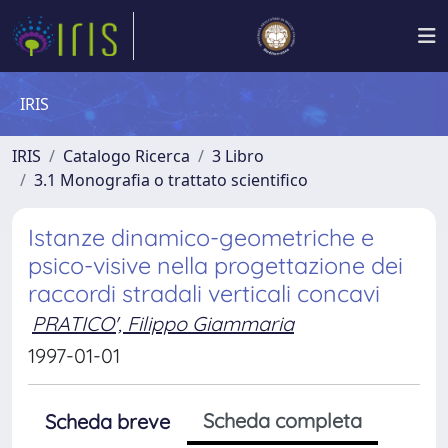
IRIS
IRIS
Catalogo Ricerca
3 Libro
3.1 Monografia o trattato scientifico
Istanze dinamico-geometriche e
psico-visive nella progettazione dei
raccordi stradali verticali concavi
PRATICO', Filippo Giammaria
1997-01-01
Scheda completa
Scheda breve