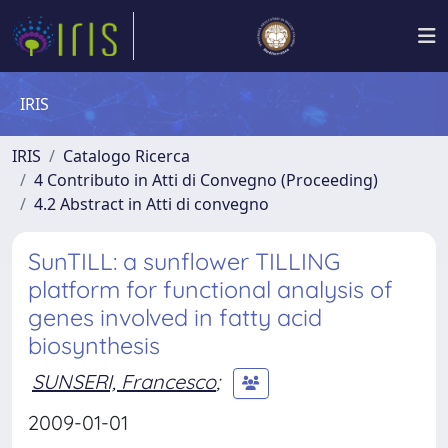
IRIS
IRIS
Catalogo Ricerca
4 Contributo in Atti di Convegno (Proceeding)
4.2 Abstract in Atti di convegno
SunTILL: a sunflower TILLING
platform for functional analysis of
genes involved in fatty acid
biosynthesis
SUNSERI, Francesco
;
2009-01-01