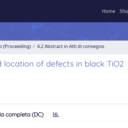
Home
Sfo
no (Proceeding)
4.2 Abstract in Atti di convegno
 location of defects in black TiO2
a completa (DC)