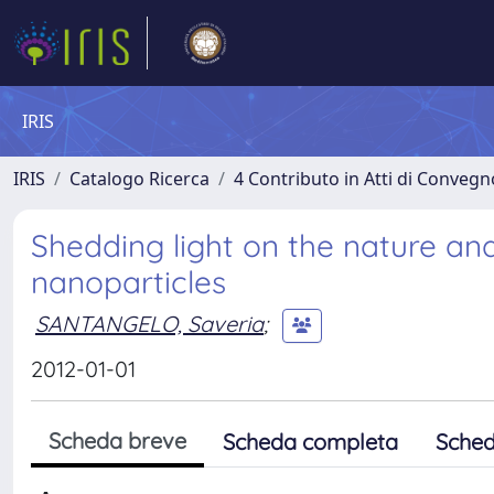
IRIS
IRIS
Catalogo Ricerca
4 Contributo in Atti di Conveg
Shedding light on the nature and
nanoparticles
SANTANGELO, Saveria
;
2012-01-01
Scheda breve
Scheda completa
Sched