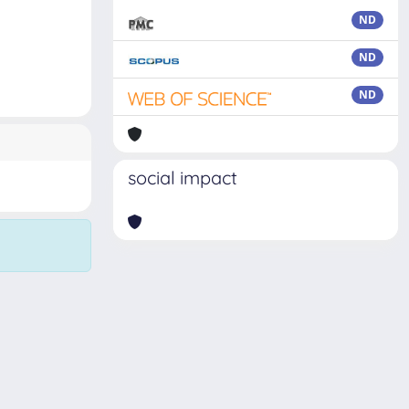
ND
ND
ND
social impact