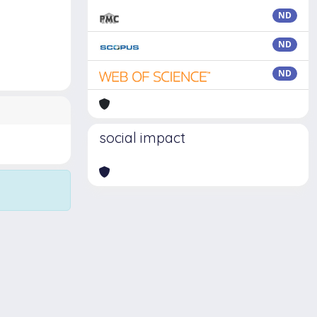
ND
ND
ND
social impact