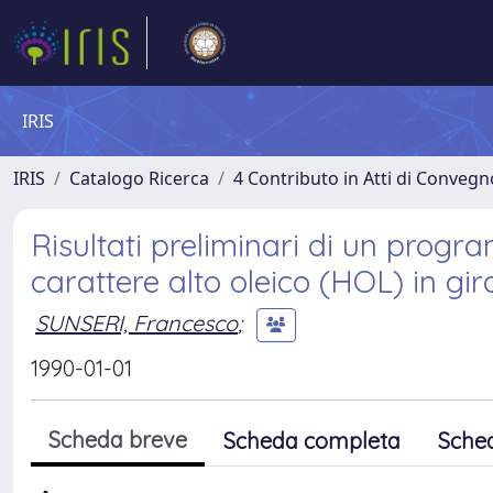
IRIS
IRIS
Catalogo Ricerca
4 Contributo in Atti di Conveg
Risultati preliminari di un progra
carattere alto oleico (HOL) in gir
SUNSERI, Francesco
;
1990-01-01
Scheda breve
Scheda completa
Sche