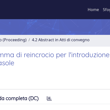
Home
Sfo
no (Proceeding)
4.2 Abstract in Atti di convegno
mma di reincrocio per l'introduzione
asole
da completa (DC)