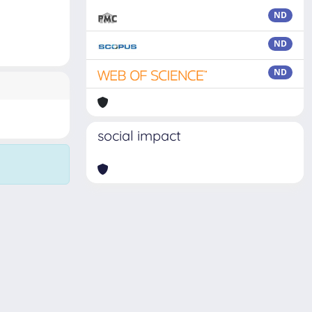
ND
ND
ND
social impact