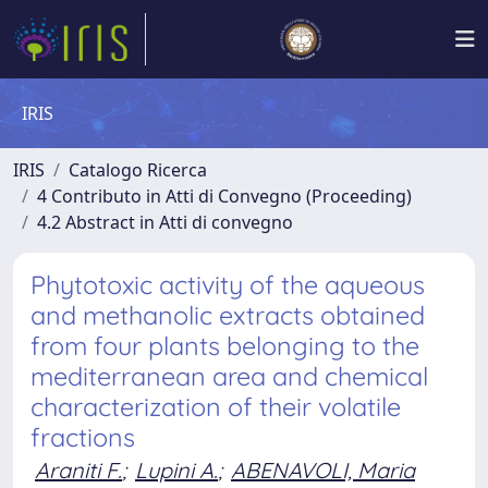
IRIS
IRIS
Catalogo Ricerca
4 Contributo in Atti di Convegno (Proceeding)
4.2 Abstract in Atti di convegno
Phytotoxic activity of the aqueous
and methanolic extracts obtained
from four plants belonging to the
mediterranean area and chemical
characterization of their volatile
fractions
Araniti F.
;
Lupini A.
;
ABENAVOLI, Maria