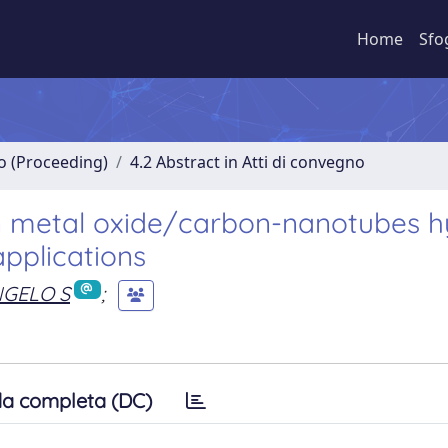
Home
Sfo
no (Proceeding)
4.2 Abstract in Atti di convegno
n metal oxide/carbon-nanotubes h
applications
GELO S
;
a completa (DC)