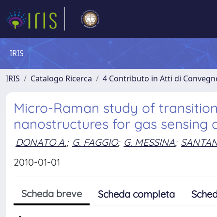
IRIS
IRIS
Catalogo Ricerca
4 Contributo in Atti di Conveg
Micro-Raman study of transitio
nanostructures for gas sensing 
DONATO A.
;
G. FAGGIO
;
G. MESSINA
;
SANTAN
2010-01-01
Scheda breve
Scheda completa
Sched