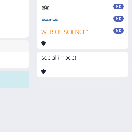
ND
ND
ND
social impact