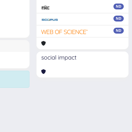
ND
ND
ND
social impact