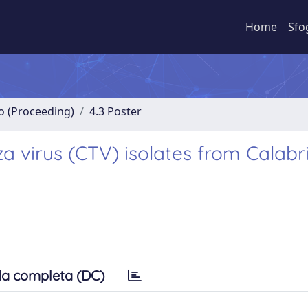
Home
Sfo
no (Proceeding)
4.3 Poster
eza virus (CTV) isolates from Calabri
a completa (DC)