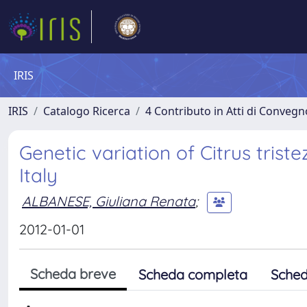
IRIS
IRIS
Catalogo Ricerca
4 Contributo in Atti di Conveg
Genetic variation of Citrus trist
Italy
ALBANESE, Giuliana Renata
;
2012-01-01
Scheda breve
Scheda completa
Sched