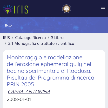
IRIS
IRIS
Catalogo Ricerca
3 Libro
3.1 Monografia o trattato scientifico
Monitoraggio e modellazione
dell’erosione ephemeral gully nel
bacino sperimentale di Raddusa.
Risultati del Programma di ricerca
PRIN 2005
CAPRA, ANTONINA
2008-01-01