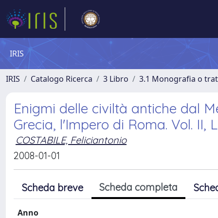
IRIS
IRIS
Catalogo Ricerca
3 Libro
3.1 Monografia o trat
Enigmi delle civiltà antiche dal 
Grecia, l'Impero di Roma. Vol. II, L
COSTABILE, Feliciantonio
2008-01-01
Scheda completa
Scheda breve
Sche
Anno