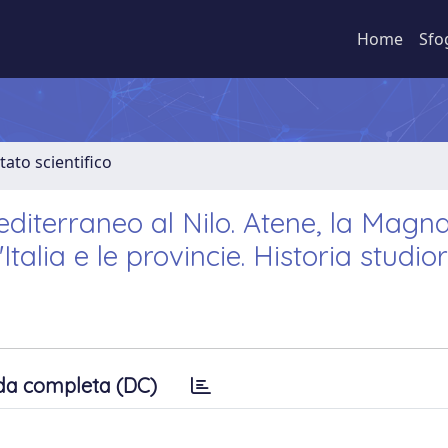
Home
Sfo
tato scientifico
Mediterraneo al Nilo. Atene, la Magn
'Italia e le provincie. Historia studi
da completa (DC)