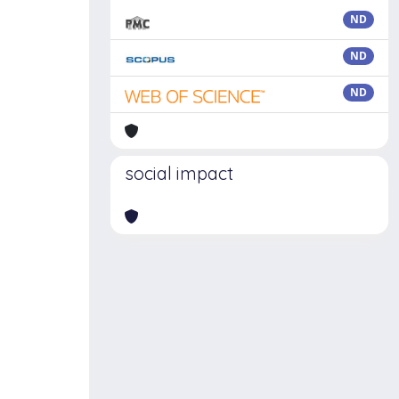
ND
ND
ND
social impact