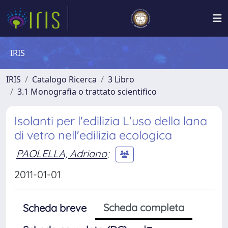
IRIS
IRIS
Catalogo Ricerca
3 Libro
3.1 Monografia o trattato scientifico
Isolanti per l'edilizia L'uso della lana
di vetro nell'edilizia ecologica
PAOLELLA, Adriano
;
2011-01-01
Scheda completa
Scheda breve