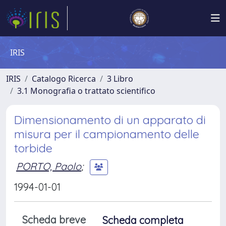
IRIS
IRIS
Catalogo Ricerca
3 Libro
3.1 Monografia o trattato scientifico
Dimensionamento di un apparato di
misura per il campionamento delle
torbide
PORTO, Paolo
;
1994-01-01
Scheda breve
Scheda completa