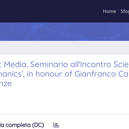
Home
Sfo
edia. Seminario all'Incontro Scien
nics’, in honour of Gianfranco Cap
enze
a completa (DC)