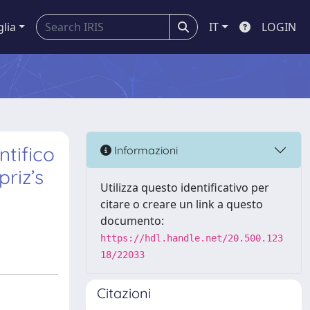
glia
IT
LOGIN
tifico
Informazioni
riz’s
Utilizza questo identificativo per
citare o creare un link a questo
documento:
https://hdl.handle.net/20.500.123
18/22033
Citazioni