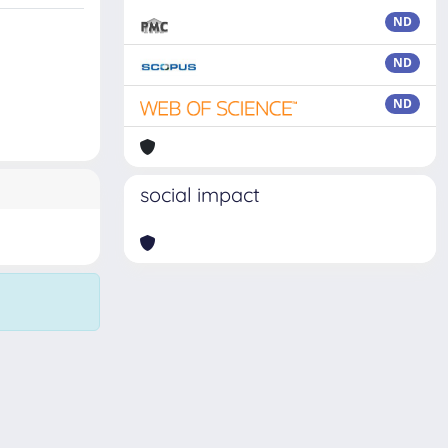
ND
ND
ND
social impact