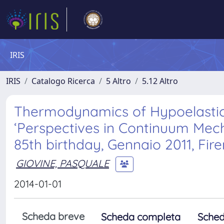
IRIS
IRIS
Catalogo Ricerca
5 Altro
5.12 Altro
Thermodynamics of Hypoelastic M
‘Perspectives in Continuum Mecha
85th birthday, Gennaio 2011, Fir
GIOVINE, PASQUALE
2014-01-01
Scheda breve
Scheda completa
Sched