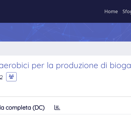
Home
Sfo
naerobici per la produzione di biog
o
a completa (DC)