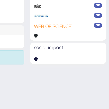
ND
ND
ND
social impact