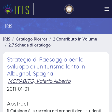
IRIS
IRIS
Catalogo Ricerca
2 Contributo in Volume
2.7 Schede di catalogo
Strategia di Paesaggio per lo
sviluppo di un turismo lento in
Albugnol, Spagna
MORABITO, Valerio Alberto
2011-01-01
Abstract
Il Catalogo è la raccolta dei progetti degli studenti