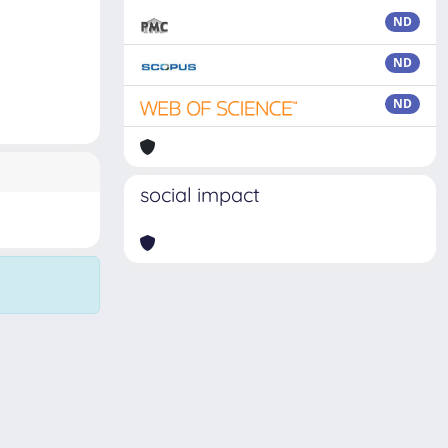
ND
ND
ND
social impact