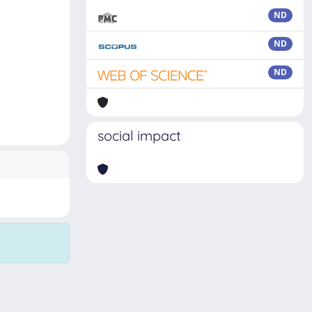
ND
ND
ND
social impact