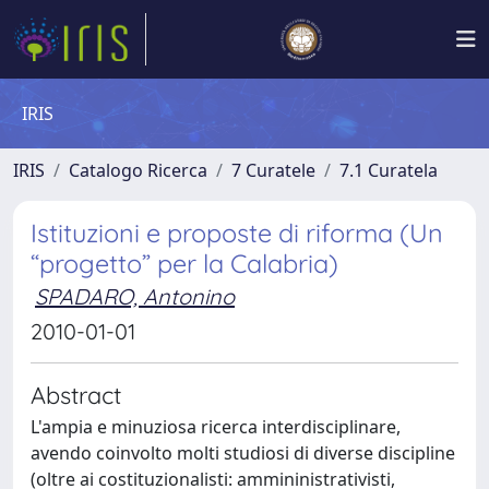
IRIS
IRIS
Catalogo Ricerca
7 Curatele
7.1 Curatela
Istituzioni e proposte di riforma (Un
“progetto” per la Calabria)
SPADARO, Antonino
2010-01-01
Abstract
L'ampia e minuziosa ricerca interdisciplinare,
avendo coinvolto molti studiosi di diverse discipline
(oltre ai costituzionalisti: ammininistrativisti,