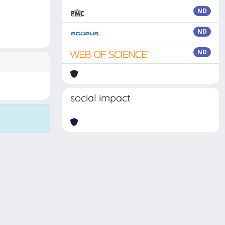
ND
ND
ND
social impact