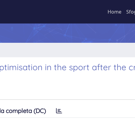
Home
Sfo
isation in the sport after the cr
a completa (DC)