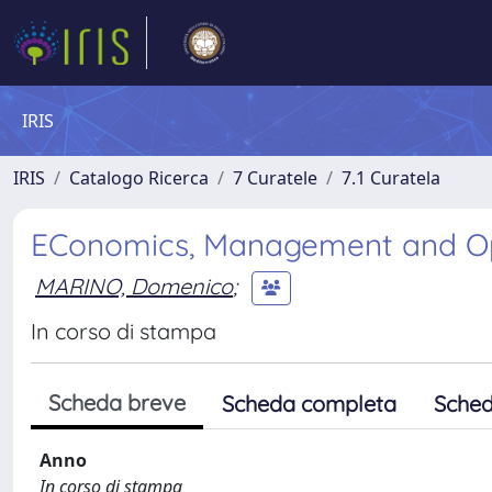
IRIS
IRIS
Catalogo Ricerca
7 Curatele
7.1 Curatela
EConomics, Management and Optim
MARINO, Domenico
;
In corso di stampa
Scheda breve
Scheda completa
Sched
Anno
In corso di stampa