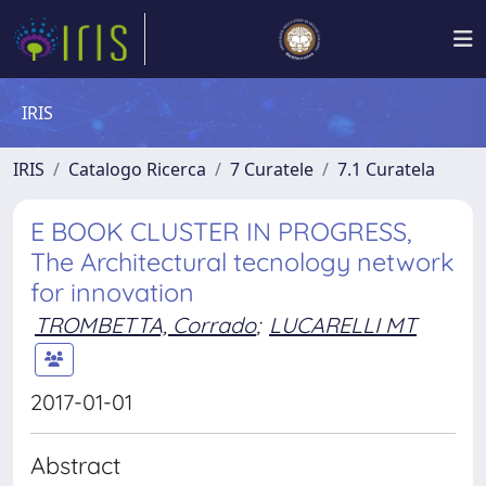
IRIS
IRIS
Catalogo Ricerca
7 Curatele
7.1 Curatela
E BOOK CLUSTER IN PROGRESS,
The Architectural tecnology network
for innovation
TROMBETTA, Corrado
;
LUCARELLI MT
2017-01-01
Abstract