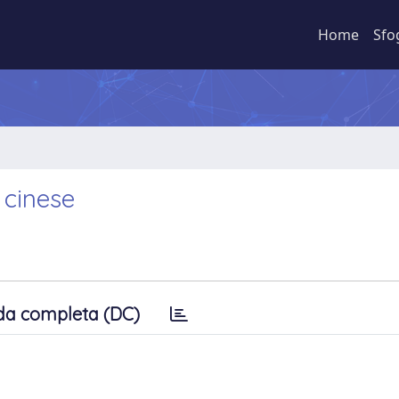
Home
Sfo
à cinese
da completa (DC)