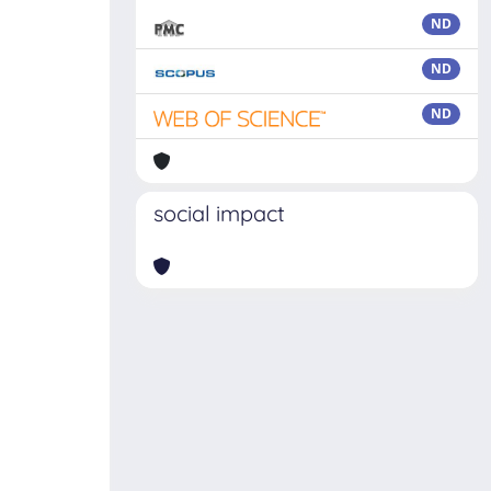
ND
ND
ND
social impact