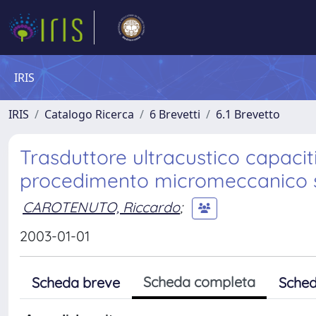
IRIS
IRIS
Catalogo Ricerca
6 Brevetti
6.1 Brevetto
Trasduttore ultracustico capacit
procedimento micromeccanico su
CAROTENUTO, Riccardo
;
2003-01-01
Scheda completa
Scheda breve
Sched