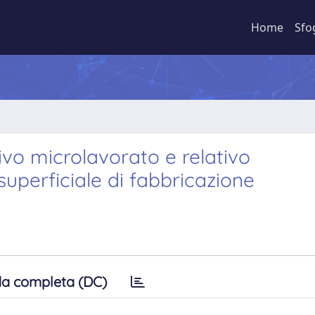
Home
Sfo
ivo microlavorato e relativo
perficiale di fabbricazione
a completa (DC)