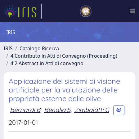
IRIS
IRIS
Catalogo Ricerca
4 Contributo in Atti di Convegno (Proceeding)
4.2 Abstract in Atti di convegno
Applicazione dei sistemi di visione
artificiale per la valutazione delle
proprietà esterne delle olive
Bernardi B
;
Benalia S
;
Zimbalatti G
2017-01-01