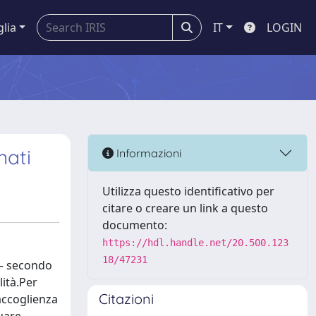
glia
IT
LOGIN
nati
Informazioni
Utilizza questo identificativo per
citare o creare un link a questo
documento:
https://hdl.handle.net/20.500.123
18/47231
 – secondo
lità.Per
Citazioni
accoglienza