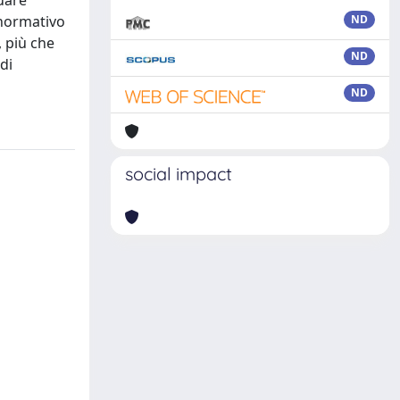
tuare
o normativo
ND
, più che
ND
di
ND
social impact