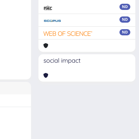
ND
ND
ND
social impact