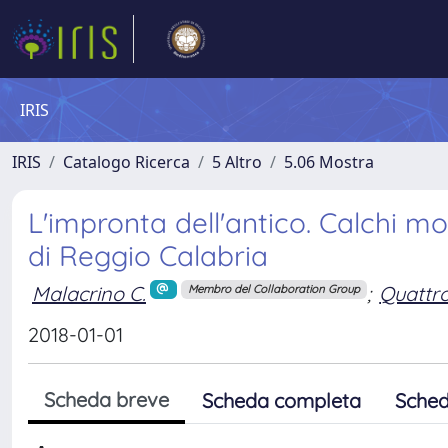
IRIS
IRIS
Catalogo Ricerca
5 Altro
5.06 Mostra
L'impronta dell'antico. Calchi 
di Reggio Calabria
Malacrino C.
;
Quattro
Membro del Collaboration Group
2018-01-01
Scheda breve
Scheda completa
Sched