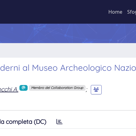
Home
Sfo
moderni al Museo Archeologico Nazi
cchi A.
;
Membro del Collaboration Group
a completa (DC)