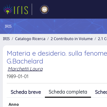
IRIS
IRIS
Catalogo Ricerca
2 Contributo in Volume
2.1 C
Materia e desiderio. sulla fenom
G.Bachelard
Marchetti Laura
1989-01-01
Scheda completa
Scheda breve
Sche
Anno