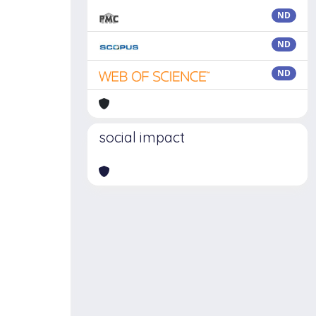
ND
ND
ND
social impact