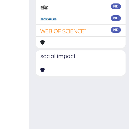
ND
ND
ND
social impact