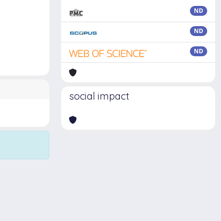
ND
ND
ND
social impact