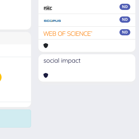
ND
ND
ND
social impact