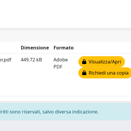
Dimensione
Formato
or.pdf
449.72 kB
Adobe
Visualizza/Apri
PDF
Richiedi una copia
ritti sono riservati, salvo diversa indicazione.