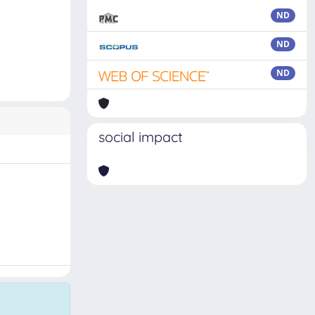
ND
ND
ND
social impact