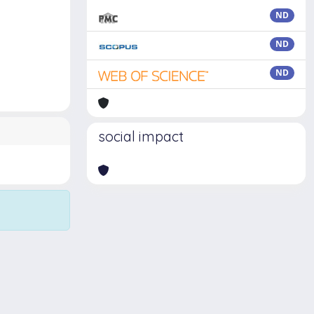
ND
ND
ND
social impact