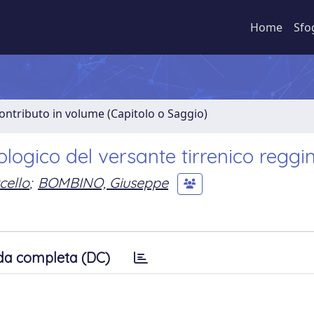
Home
Sfo
ontributo in volume (Capitolo o Saggio)
ologico del versante tirrenico reggi
cello
;
BOMBINO, Giuseppe
da completa (DC)