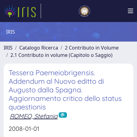
IRIS
IRIS
Catalogo Ricerca
2 Contributo in Volume
2.1 Contributo in volume (Capitolo o Saggio)
Tessera Paemeiobrigensis.
Addendum al Nuovo editto di
Augusto dalla Spagna.
Aggiornamento critico dello status
quaestionis
ROMEO, Stefania
2008-01-01