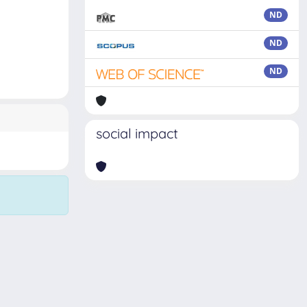
ND
ND
ND
social impact