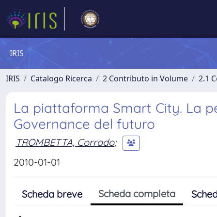
IRIS
IRIS
Catalogo Ricerca
2 Contributo in Volume
2.1 C
La piattaforma Smart City. La pe
Governance del futuro
TROMBETTA, Corrado
;
2010-01-01
Scheda completa
Scheda breve
Sched