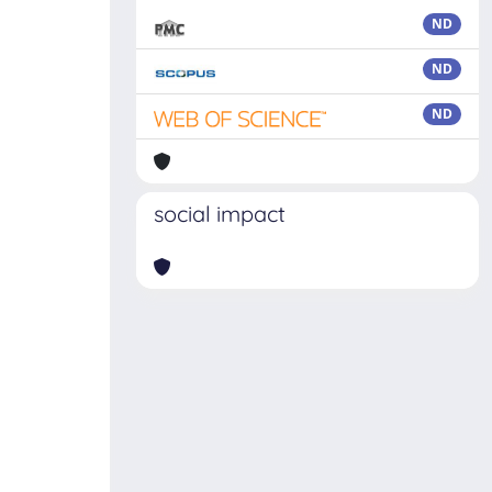
ND
ND
ND
social impact