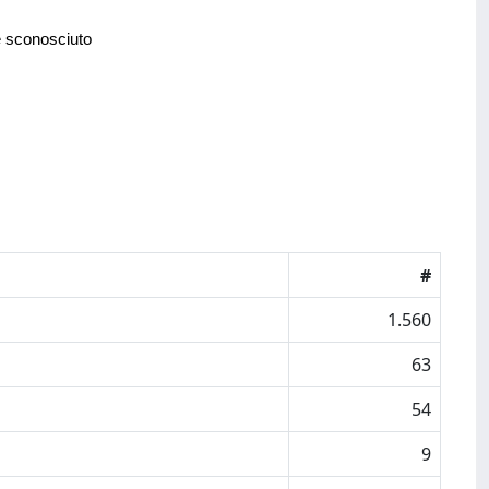
e sconosciuto
#
1.560
63
54
9