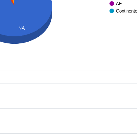
AF
Continent
NA