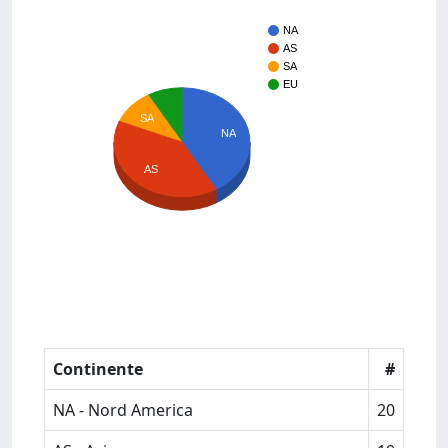
NA
AS
SA
EU
SA
NA
AS
Continente
#
NA - Nord America
20