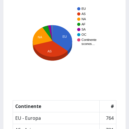
EU
AS
NA
AF
SA
OC
EU
NA
Continente
sconos…
AS
Continente
#
EU - Europa
764