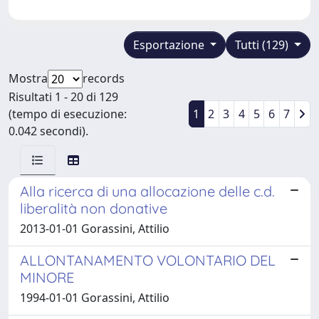
Esportazione
Tutti (129)
Mostra
records
Risultati 1 - 20 di 129
(tempo di esecuzione:
1
2
3
4
5
6
7
0.042 secondi).
Alla ricerca di una allocazione delle c.d.
liberalità non donative
2013-01-01 Gorassini, Attilio
ALLONTANAMENTO VOLONTARIO DEL
MINORE
1994-01-01 Gorassini, Attilio