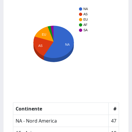
NA
AS
EU
AF
SA
EU
NA
AS
Continente
#
NA - Nord America
47