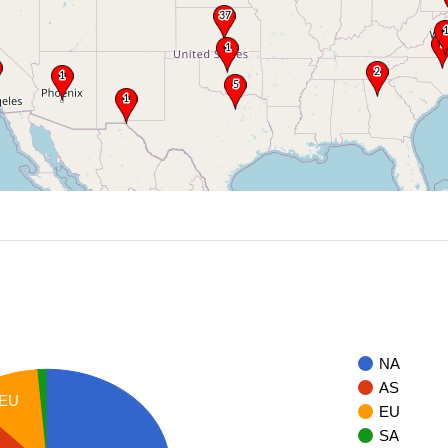
NA
AS
EU
EU
SA