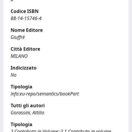
Codice ISBN
88-14-15746-4
Nome Editore
Giuffrè
Città Editore
MILANO
Indicizzato
No
Tipologia
info:eu-repo/semantics/bookPart
Tutti gli autori
Gorassini, Attilio
Tipologia
2 Contributo in Volume::2.1 Contributo in volume