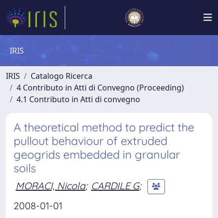
IRIS
IRIS
Catalogo Ricerca
4 Contributo in Atti di Convegno (Proceeding)
4.1 Contributo in Atti di convegno
A theoretical method to predict the
pullout behaviour of extruded
geogrids embedded in granular
soils
MORACI, Nicola
;
CARDILE G
;
2008-01-01