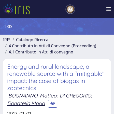
IRIS
IRIS
Catalogo Ricerca
4 Contributo in Atti di Convegno (Proceeding)
4.1 Contributo in Atti di convegno
Energy and rural landscape, a
renewable source with a "mitigable"
impact: the case of biogas in
zootecnics
BOGNANNO, Matteo
;
DI GREGORIO,
Donatella Maria
2017-01-01