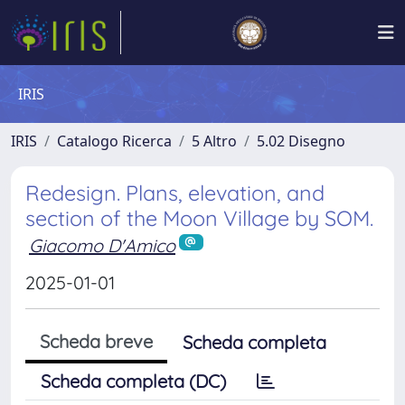
IRIS
IRIS
Catalogo Ricerca
5 Altro
5.02 Disegno
Redesign. Plans, elevation, and
section of the Moon Village by SOM.
Giacomo D'Amico
2025-01-01
Scheda breve
Scheda completa
Scheda completa (DC)