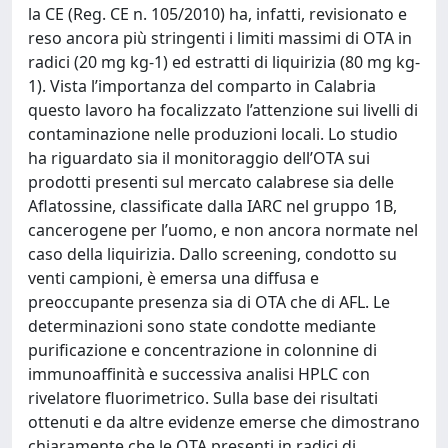
la CE (Reg. CE n. 105/2010) ha, infatti, revisionato e
reso ancora più stringenti i limiti massimi di OTA in
radici (20 mg kg-1) ed estratti di liquirizia (80 mg kg-
1). Vista l’importanza del comparto in Calabria
questo lavoro ha focalizzato l’attenzione sui livelli di
contaminazione nelle produzioni locali. Lo studio
ha riguardato sia il monitoraggio dell’OTA sui
prodotti presenti sul mercato calabrese sia delle
Aflatossine, classificate dalla IARC nel gruppo 1B,
cancerogene per l’uomo, e non ancora normate nel
caso della liquirizia. Dallo screening, condotto su
venti campioni, è emersa una diffusa e
preoccupante presenza sia di OTA che di AFL. Le
determinazioni sono state condotte mediante
purificazione e concentrazione in colonnine di
immunoaffinità e successiva analisi HPLC con
rivelatore fluorimetrico. Sulla base dei risultati
ottenuti e da altre evidenze emerse che dimostrano
chiaramente che le OTA presenti in radici di