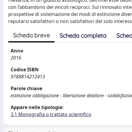
rilevanza, in un giudizio assiologico, dell’interesse deb
con l’abbandono dei vincoli reciproci. Sul rinnovato int
prospettive di sistemazione dei modi di estinzione div
reputarsi satisfattori o non satisfattori del solo interes
Scheda breve
Scheda completa
Sched
Anno
2016
Codice ISBN
9788814212413
Parole chiave
estinzione obbligazione - liberazione debitore - soddisfazio
Appare nelle tipologie:
3.1 Monografia o trattato scientifico