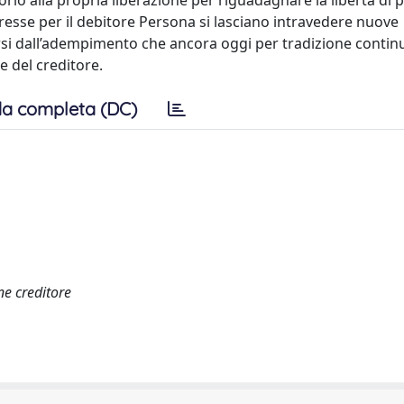
itorio alla propria liberazione per riguadagnare la libertà di
eresse per il debitore Persona si lasciano intravedere nuove
ersi dall’adempimento che ancora oggi per tradizione contin
se del creditore.
a completa (DC)
ne creditore