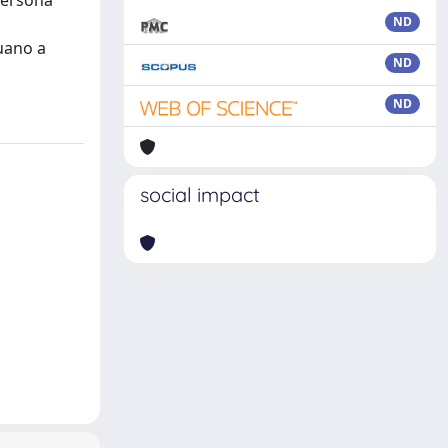
 persona
ND
uano a
ND
ND
social impact