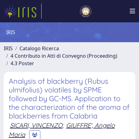
IRIS
IRIS
Catalogo Ricerca
4 Contributo in Atti di Convegno (Proceeding)
4.3 Poster
Analysis of blackberry (Rubus
ulmifolius) volatiles by SPME
followed by GC-MS. Application to
the characterization of the aroma of
blackberries from Calabria
SICARI, VINCENZO
;
GIUFFRE', Angelo
Maria