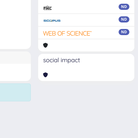
ND
ND
ND
social impact