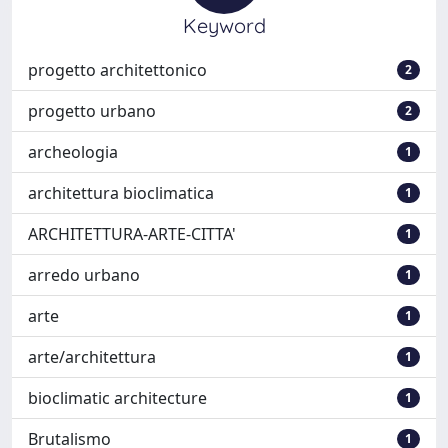
Keyword
progetto architettonico
2
progetto urbano
2
archeologia
1
architettura bioclimatica
1
ARCHITETTURA-ARTE-CITTA'
1
arredo urbano
1
arte
1
arte/architettura
1
bioclimatic architecture
1
Brutalismo
1