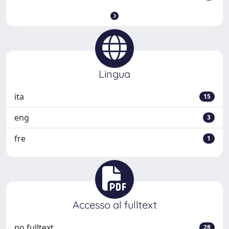
Lingua
ita
15
eng
3
fre
1
Accesso al fulltext
no fulltext
28